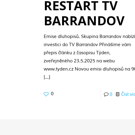
RESTART TV
BARRANDOV
Emise dluhopisů. Skupina Barrandov nabíz
investici do TV Barrandov Přinášíme vám
přepis článku z časopisu Týden,
zveřejněného 23.5.2025 na webu
www.tyden.cz Novou emisi dluhopisů na 9
[…]
0
0
Číst ví