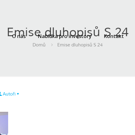
Emise dluhopisů S 24
O nás
Nabídka pro investory
Kontakt
Domů
Emise dluhopisů S 24
Autoři