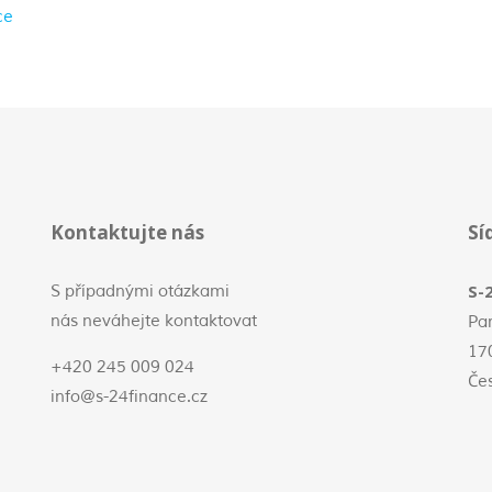
ce
Kontaktujte nás
Sí
S-2
S případnými otázkami
nás neváhejte kontaktovat
Pa
17
+420 245 009 024
Če
info@s-24finance.cz