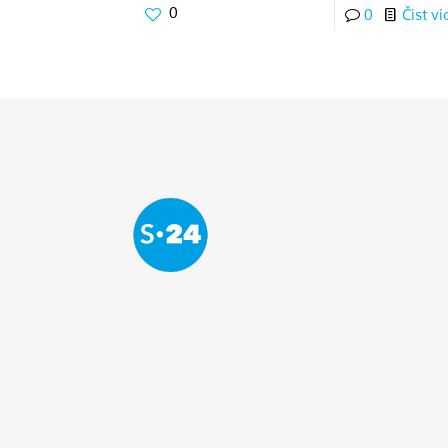
0
0
Číst ví