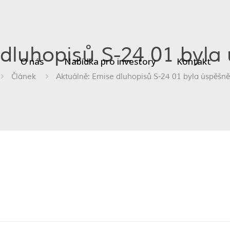
 dluhopisů S-24 01 byla
O nás
Nabídka pro investory
Kontakt
Článek
Aktuálně: Emise dluhopisů S-24 01 byla úspěšn