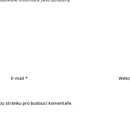
adované informace jsou označeny
*
E-mail
*
Webo
vou stránku pro budoucí komentáře.