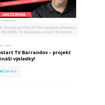
ak Čermák pro FOCUS ON o projektu převzetí a
RESTARTu TV Barrandov a jiných tématech
 10. 2025
start TV Barrandov – projekt
ináší výsledky!
Číst více