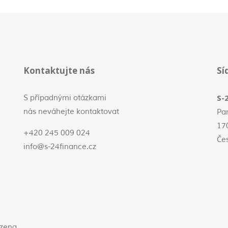
Kontaktujte nás
Sí
S-2
S případnými otázkami
nás neváhejte kontaktovat
Pa
17
+420 245 009 024
Če
info@s-24finance.cz
azena