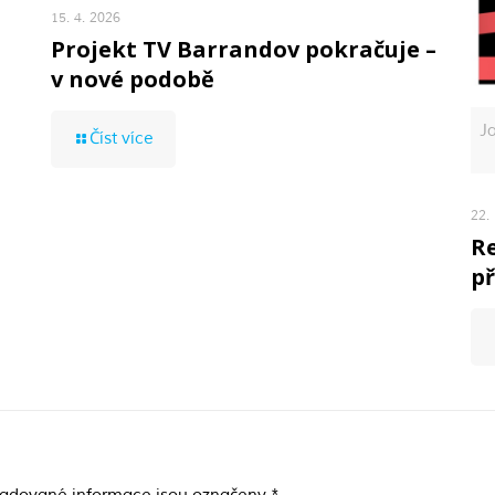
15. 4. 2026
Projekt TV Barrandov pokračuje –
v nové podobě
J
Číst více
22.
Re
př