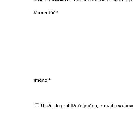
Vaše e-mailová adresa nebude zveřejněna.
Vyž
Komentář
*
Jméno
*
Uložit do prohlížeče jméno, e-mail a webo